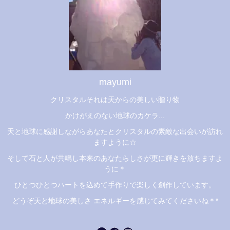
mayumi
クリスタルそれは天からの美しい贈り物
かけがえのない地球のカケラ...
天と地球に感謝しながらあなたとクリスタルの素敵な出会いが訪れ
ますように☆
そして石と人が共鳴し本来のあなたらしさが更に輝きを放ちますよ
うに＊
ひとつひとつハートを込めて手作りで楽しく創作しています。
どうぞ天と地球の美しさ エネルギーを感じてみてくださいね＊*