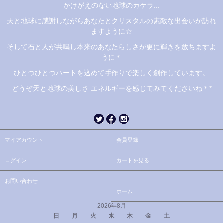
かけがえのない地球のカケラ...
天と地球に感謝しながらあなたとクリスタルの素敵な出会いが訪れ
ますように☆
そして石と人が共鳴し本来のあなたらしさが更に輝きを放ちますよ
うに＊
ひとつひとつハートを込めて手作りで楽しく創作しています。
どうぞ天と地球の美しさ エネルギーを感じてみてくださいね＊*
マイアカウント
会員登録
ログイン
カートを見る
お問い合わせ
ホーム
2026年8月
日
月
火
水
木
金
土