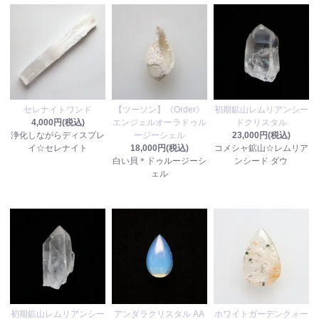
セレナイトワンド
【ツーソン】《Order》
初期鉱山レムリアンシー
4,000円(税込)
エンジェルオーラドゥル
ドクリスタル
浄化しながらディスプレ
ージーシェル
23,000円(税込)
イ☆セレナイト
18,000円(税込)
コメシャ鉱山☆レムリア
白い貝＊ドゥルージーシ
ンシード ダウ
ェル
初期鉱山レムリアンシー
アンダラクリスタル AA
ホワイトガーデンクォー