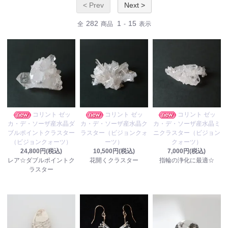
< Prev
Next >
282
1
15
全
商品
-
表示
コリント ゼッ
コリント ゼッ
コリント ゼッ
カ・デ・ソーザ産水晶ダ
カ・デ・ソーザ産水晶ク
カ・デ・ソーザ産水晶ミ
ブルポイントクラスター
ラスター（ビジョンクォ
ニクラスター（ビジョン
（ビジョンクォーツ）
ーツ）
クォーツ）
24,800円(税込)
10,500円(税込)
7,000円(税込)
レア☆ダブルポイントク
花開くクラスター
指輪の浄化に最適☆
ラスター