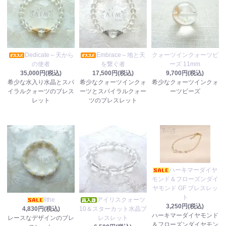
Dedicate～天から
Embrace～地と天
クォーツインクォーツビ
の使者
を繋ぐ者
ーズ 11mm
35,000円(税込)
17,500円(税込)
9,700円(税込)
希少な水入り水晶とスパ
希少なクォーツインクォ
希少なクォーツインクォ
イラルクォーツのブレス
ーツとスパイラルクォー
ーツビーズ
レット
ツのブレスレット
ハーキマーダイヤ
モンド＆フローズンダイ
ヤモンド GF ブレスレッ
ト
lithe
アイリスクォーツ
3,250円(税込)
4,830円(税込)
10＆スターカット水晶ブ
ハーキマーダイヤモンド
レースなデザインのブレ
レスレット
＆フローズンダイヤモン