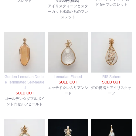
スレット
6,500円(税込)
ド GF ブレスレット
アイリスクォーツとスタ
ーカット水晶たちのブレ
スレット
Gorden Lemurian Doubl
Lemurian Etched
IRIS Sphere
e Terminated Self-heale
SOLD OUT
SOLD OUT
d
エッチド☆レムリアンシ
虹の祝福＊アイリスクォ
SOLD OUT
ード
ーツ
ゴールデン☆ダブルポイ
ント☆セルフヒールド