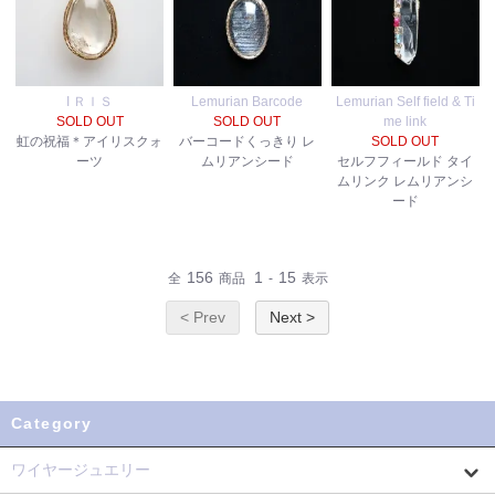
I ＲＩＳ
Lemurian Barcode
Lemurian Self field & Ti
SOLD OUT
SOLD OUT
me link
虹の祝福＊アイリスクォ
バーコードくっきり レ
SOLD OUT
ーツ
ムリアンシード
セルフフィールド タイ
ムリンク レムリアンシ
ード
156
1
15
全
商品
-
表示
< Prev
Next >
Category
ワイヤージュエリー