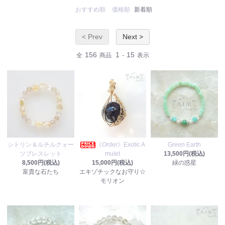
おすすめ順
価格順
新着順
< Prev
Next >
156
1
15
全
商品
-
表示
シトリン＆ルチルクォー
《Order》Exotic A
Green Earth
ツブレスレット
mulet
13,500円(税込)
8,500円(税込)
15,000円(税込)
緑の惑星
富貴な石たち
エキゾチックなお守り☆
モリオン