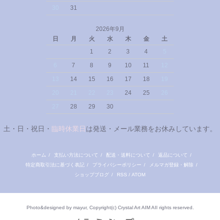
30
31
2026年9月
日
月
火
水
木
金
土
1
2
3
4
5
6
7
8
9
10
11
12
13
14
15
16
17
18
19
20
21
22
23
24
25
26
27
28
29
30
土・日・祝日・
臨時休業日
は発送・メール業務をお休みしています。
ホーム
/
支払い方法について
/
配送・送料について
/
返品について
/
特定商取引法に基づく表記
/
プライバシーポリシー
/
メルマガ登録・解除
/
ショップブログ
/
RSS
/
ATOM
Photo&designed by mayur, Copyright(c) Crystal Art AIM AII rights reserved.