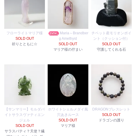
フローライトマリア様
Maria～Brandber
チベット産モリオンポイ
SOLD OUT
g Amethyst
ント（クッション付）
祈りとともに☆
SOLD OUT
SOLD OUT
マリア様の佇まい
守護してくれる石
【サンマリー】モルダバ
ホワイトシェルメダイ風
DRAGONブレスレット
イトサラスヴァティエン
穴あきルース
SOLD OUT
ジェル
SOLD OUT
ドラゴンの護り
SOLD OUT
マリア様
サラスバティ？天使？繊