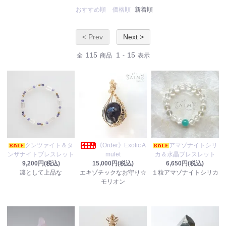
おすすめ順
価格順
新着順
< Prev
Next >
115
1
15
全
商品
-
表示
クンツァイト＆タ
《Order》Exotic A
アマゾナイトシリ
ンザナイトブレスレット
mulet
カ＆水晶ブレスレット
9,200円(税込)
15,000円(税込)
6,650円(税込)
凛として上品な
エキゾチックなお守り☆
１粒アマゾナイトシリカ
モリオン