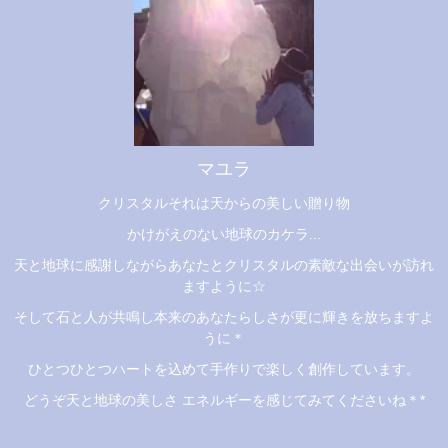
マユラ
クリスタルそれは天からの美しい贈り物
かけがえのない地球のカケラ...
天と地球に感謝しながらあなたとクリスタルの素敵な出会いが訪れ
ますように☆
そして石と人が共鳴し本来のあなたらしさが更に輝きを放ちますよ
うに＊
ひとつひとつハートを込めて手作りで楽しく創作しています。
どうぞ天と地球の美しさ エネルギーを感じてみてくださいね＊*