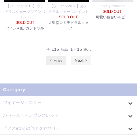
【ツーソン2018】カテ
【ツーソン2018】カテ
Lovely Passion
ドラルクォーツツインポ
ドラルクォーツポイント
SOLD OUT
イント
SOLD OUT
可愛い色合いルビー
SOLD OUT
大聖堂☆カテドラルクォ
ツイン＆虹♪カテドラル
ーツ
115
1
15
全
商品
-
表示
< Prev
Next >
Category
ワイヤージュエリー
パワーストーンブレスレット
ピアスetcその他アクセサリー