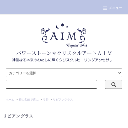
メニュー
ホーム
>
石の名前で選ぶ
>
ラ行
>
リビアングラス
リビアングラス