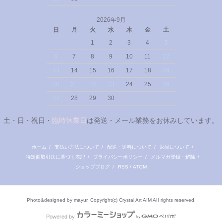
2026年9月
日
月
火
水
木
金
土
1
2
3
4
5
6
7
8
9
10
11
12
13
14
15
16
17
18
19
20
21
22
23
24
25
26
27
28
29
30
土・日・祝日・
臨時休業日
は発送・メール業務をお休みしています。
ホーム
/
支払い方法について
/
配送・送料について
/
返品について
/
特定商取引法に基づく表記
/
プライバシーポリシー
/
メルマガ登録・解除
/
ショップブログ
/
RSS
/
ATOM
Photo&designed by mayur, Copyright(c) Crystal Art AIM AII rights reserved.
Powered by