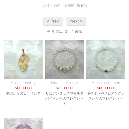
おすすめ順
価格順
新着順
< Prev
Next >
4
1
4
全
商品
-
表示
Cosmo Healing
Fusion of Cosmic
Method of Cosmic
SOLD OUT
SOLD OUT
SOLD OUT
宇宙からのヒーリング
リビアングラスやモルダ
ギベオンやリビアングラ
バイトたちのブレスレッ
スたちのブレスレット
ト