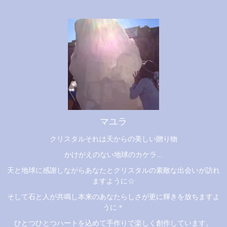
マユラ
クリスタルそれは天からの美しい贈り物
かけがえのない地球のカケラ...
天と地球に感謝しながらあなたとクリスタルの素敵な出会いが訪れ
ますように☆
そして石と人が共鳴し本来のあなたらしさが更に輝きを放ちますよ
うに＊
ひとつひとつハートを込めて手作りで楽しく創作しています。