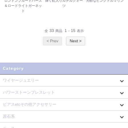
ロンドンブルートパーズ
輝く虹入りルチルクォー
芳醇なピンクトルマリン
＆ロードライトガーネッ
ツ
ト
33
1
15
全
商品
-
表示
< Prev
Next >
Category
ワイヤージュエリー
パワーストーンブレスレット
ピアスetcその他アクセサリー
原石系