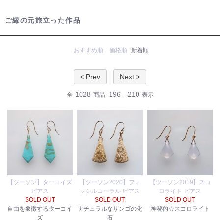
ご縁の元旅立った作品
おすすめ順
価格順
新着順
< Prev
Next >
1028
196
210
全
商品
-
表示
【ツーソン】ターコイズ
【ツーソン2020】フォ
【ツーソン2019】スコ
ピアス
ッシルコーラル ピアス
ロライト ピアス
SOLD OUT
SOLD OUT
SOLD OUT
自由を象徴するターコイ
ナチュラルなサンゴの化
神秘的☆スコロライト
ズ
石