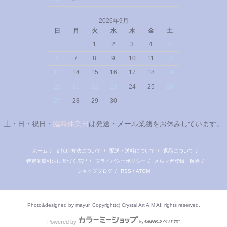
2026年9月
日
月
火
水
木
金
土
1
2
3
4
5
6
7
8
9
10
11
12
13
14
15
16
17
18
19
20
21
22
23
24
25
26
27
28
29
30
土・日・祝日・
臨時休業日
は発送・メール業務をお休みしています。
ホーム
/
支払い方法について
/
配送・送料について
/
返品について
/
特定商取引法に基づく表記
/
プライバシーポリシー
/
メルマガ登録・解除
/
ショップブログ
/
RSS
/
ATOM
Photo&designed by mayur, Copyright(c) Crystal Art AIM AII rights reserved.
Powered by