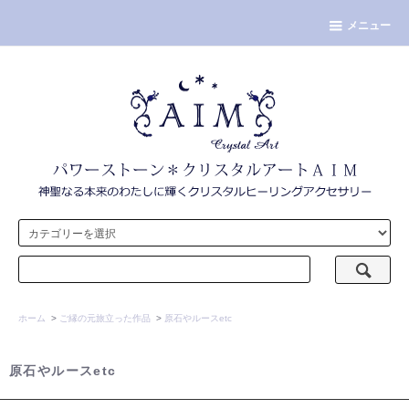
メニュー
ホーム
>
ご縁の元旅立った作品
>
原石やルースetc
原石やルースetc