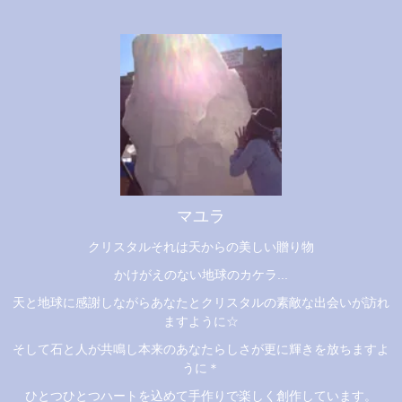
マユラ
クリスタルそれは天からの美しい贈り物
かけがえのない地球のカケラ...
天と地球に感謝しながらあなたとクリスタルの素敵な出会いが訪れ
ますように☆
そして石と人が共鳴し本来のあなたらしさが更に輝きを放ちますよ
うに＊
ひとつひとつハートを込めて手作りで楽しく創作しています。