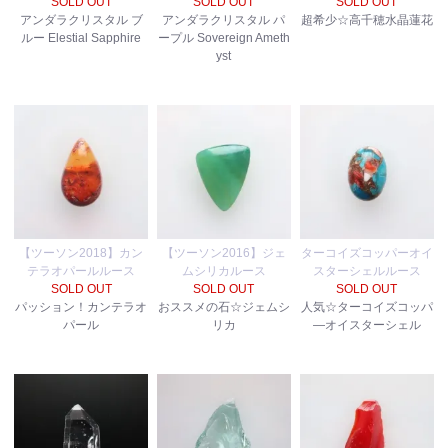
SOLD OUT
SOLD OUT
SOLD OUT
アンダラクリスタル ブ
アンダラクリスタル パ
超希少☆高千穂水晶蓮花
ルー Elestial Sapphire
ープル Sovereign Ameth
yst
【ツーソン2018】カン
【ツーソン2016】ジェ
ターコイズコッパーオイ
テラオパールルース
ムシリカルース
スターシェルルース
SOLD OUT
SOLD OUT
SOLD OUT
パッション！カンテラオ
おススメの石☆ジェムシ
人気☆ターコイズコッパ
パール
リカ
―オイスターシェル