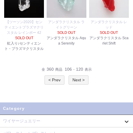
【ツーソン2020】セン
アンダラクリスタル ラ
アンダラクリスタル レ
ティエントプラズマクリ
イトグリーン
ッド
スタル レインボー 42
SOLD OUT
SOLD OUT
SOLD OUT
アンダラクリスタル Aqu
アンダラクリスタル Sca
虹入り♪センティエン
a Serenity
rlet Shift
ト・プラズマクリスタル
360
106
120
全
商品
-
表示
< Prev
Next >
Category
ワイヤージュエリー