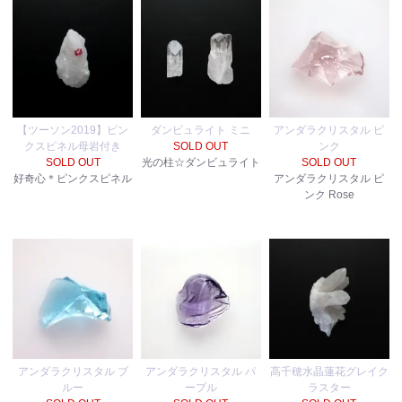
【ツーソン2019】ピン
ダンビュライト ミニ
アンダラクリスタル ピ
クスピネル母岩付き
SOLD OUT
ンク
SOLD OUT
光の柱☆ダンビュライト
SOLD OUT
好奇心＊ピンクスピネル
アンダラクリスタル ピ
ンク Rose
アンダラクリスタル ブ
アンダラクリスタル パ
高千穂水晶蓮花グレイク
ルー
ープル
ラスター