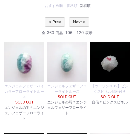
おすすめ順
価格順
新着順
< Prev
Next >
360
106
120
全
商品
-
表示
エンジェルフェザーバイ
エンジェルフェザーフロ
【ツーソン2019】ピン
カラーフローライトルー
ーライトルース
クスピネル母岩付き
ス
SOLD OUT
SOLD OUT
SOLD OUT
エンジェルの羽＊エンジ
自信＊ピンクスピネル
エンジェルの羽＊エンジ
ェルフェザーフローライ
ェルフェザーフローライ
ト
ト