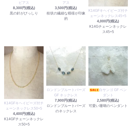
ピアス
アス
8,300円(税込)
3,500円(税込)
K14GFキヘイビーズ付チ
黒の針がびっしり
枝状の繊細な模様が印象
ェーンネックレス45+5
的
4,000円(税込)
K14Gチェーンネックレ
ス45+5
ロンドンブルートパーズ
白サンゴ GF ペン
GF ネックレス
ダント
7,900円(税込)
2,580円(税込)
K14GFキヘイビーズ付チ
ロンドンブルートパーズ
可愛い珊瑚のペンダント
ェーンネックレス50+5
のネックレス
4,400円(税込)
K14GFチェーンネックレ
ス50+5