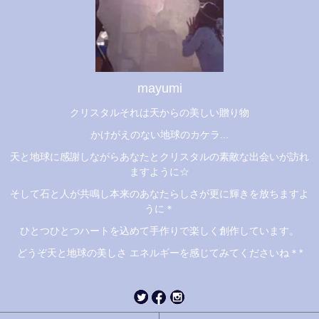
mayumi
クリスタルそれは天からの美しい贈り物
かけがえのない地球のカケラ...
天と地球に感謝しながらあなたとクリスタルの素敵な出会いが訪れ
ますように☆
そして石と人が共鳴し本来のあなたらしさが更に輝きを放ちますよ
うに＊
ひとつひとつハートを込めて手作りで楽しく創作しています。
どうぞ天と地球の美しさ エネルギーを感じてみてくださいね＊*