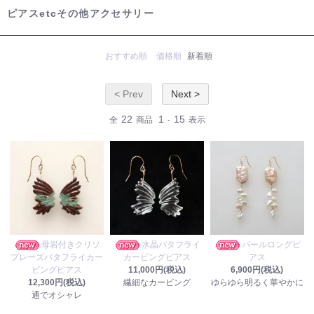
ピアスetcその他アクセサリー
おすすめ順
価格順
新着順
< Prev
Next >
22
1
15
全
商品
-
表示
母岩付きクリソ
水晶バタフライ
パールロングピ
プレーズバタフライカー
カービングピアス
アス
ビングピアス
11,000円(税込)
6,900円(税込)
12,300円(税込)
繊細なカービング
ゆらゆら明るく華やかに
通でオシャレ