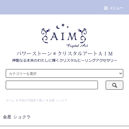
メニュー
ホーム
>
宇宙の守護星で選ぶ
>
金星 シュクラ
金星 シュクラ