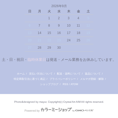
2026年9月
日
月
火
水
木
金
土
1
2
3
4
5
6
7
8
9
10
11
12
13
14
15
16
17
18
19
20
21
22
23
24
25
26
27
28
29
30
土・日・祝日・
臨時休業日
は発送・メール業務をお休みしています。
ホーム
/
支払い方法について
/
配送・送料について
/
返品について
/
特定商取引法に基づく表記
/
プライバシーポリシー
/
メルマガ登録・解除
/
ショップブログ
/
RSS
/
ATOM
Photo&designed by mayur, Copyright(c) Crystal Art AIM AII rights reserved.
Powered by