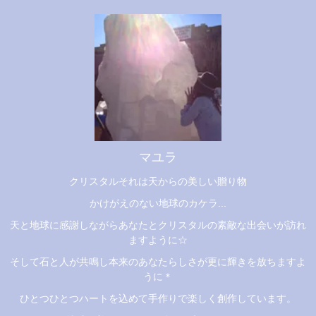
マユラ
クリスタルそれは天からの美しい贈り物
かけがえのない地球のカケラ...
天と地球に感謝しながらあなたとクリスタルの素敵な出会いが訪れ
ますように☆
そして石と人が共鳴し本来のあなたらしさが更に輝きを放ちますよ
うに＊
ひとつひとつハートを込めて手作りで楽しく創作しています。