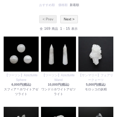
おすすめ順
価格順
新着順
< Prev
Next >
169
1
15
全
商品
-
表示
【ツーソン】Azeztulite
【ツーソン】Azeztulite
【サンマリー】フェアリ
Sphere
Wand
ークォーツ
6,000円(税込)
10,000円(税込)
5,000円(税込)
スフィア＊ホワイトアゼ
ワンド☆ホワイトアゼツ
モロッコの妖精
ツライト
ライト