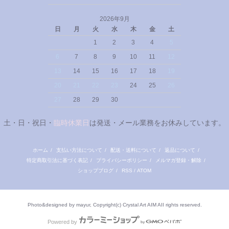
2026年9月
日
月
火
水
木
金
土
1
2
3
4
5
6
7
8
9
10
11
12
13
14
15
16
17
18
19
20
21
22
23
24
25
26
27
28
29
30
土・日・祝日・
臨時休業日
は発送・メール業務をお休みしています。
ホーム
/
支払い方法について
/
配送・送料について
/
返品について
/
特定商取引法に基づく表記
/
プライバシーポリシー
/
メルマガ登録・解除
/
ショップブログ
/
RSS
/
ATOM
Photo&designed by mayur, Copyright(c) Crystal Art AIM AII rights reserved.
Powered by