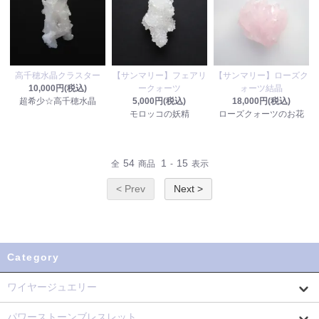
高千穂水晶クラスター
【サンマリー】フェアリ
【サンマリー】ローズク
10,000円(税込)
ークォーツ
ォーツ結晶
超希少☆高千穂水晶
5,000円(税込)
18,000円(税込)
モロッコの妖精
ローズクォーツのお花
54
1
15
全
商品
-
表示
< Prev
Next >
Category
ワイヤージュエリー
パワーストーンブレスレット