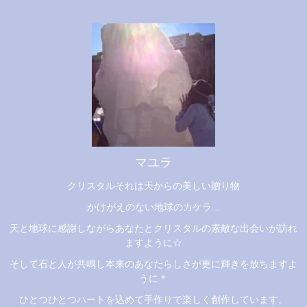
マユラ
クリスタルそれは天からの美しい贈り物
かけがえのない地球のカケラ...
天と地球に感謝しながらあなたとクリスタルの素敵な出会いが訪れ
ますように☆
そして石と人が共鳴し本来のあなたらしさが更に輝きを放ちますよ
うに＊
ひとつひとつハートを込めて手作りで楽しく創作しています。