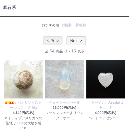
原石系
おすすめ順
価格順
新着順
< Prev
Next >
54
1
15
全
商品
-
表示
ナバホサンドスト
ウォーターオパール
【ツーソン】Azeztulite
ーンスフィア Big
16,000円(税込)
Heart 3
4,140円(税込)
ツーソンショーよりウォ
4,000円(税込)
ネイティブアメリカンの
ーターオパール
ハート☆アゼツライト
聖地 ナバホの大地を感
じる