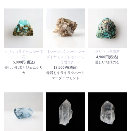
クリソコラドゥルジー原
【ツーソン】ハーキマー
クリソコラ原石
石
ダイヤモンドドゥルージ
4,900円(税込)
5,000円(税込)
ー母岩付き
優しい地球の石
美しい地球＊ジェムシリ
17,500円(税込)
カ
母岩もキラキラ☆ハーキ
マーダイヤモンド