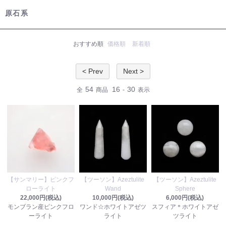
原石系
おすすめ順
価格順
新着順
< Prev
Next >
54
16
30
全
商品
-
表示
【サンマリー】ピンクフ
【ツーソン】Azeztulite
【ツーソン】Azeztulite
ローライト
Wand
Sphere
22,000円(税込)
10,000円(税込)
6,000円(税込)
モンブラン産ピンクフロ
ワンド☆ホワイトアゼツ
スフィア＊ホワイトアゼ
ーライト
ライト
ツライト