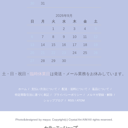
30
31
2026年9月
日
月
火
水
木
金
土
1
2
3
4
5
6
7
8
9
10
11
12
13
14
15
16
17
18
19
20
21
22
23
24
25
26
27
28
29
30
土・日・祝日・
臨時休業日
は発送・メール業務をお休みしています。
ホーム
/
支払い方法について
/
配送・送料について
/
返品について
/
特定商取引法に基づく表記
/
プライバシーポリシー
/
メルマガ登録・解除
/
ショップブログ
/
RSS
/
ATOM
Photo&designed by mayur, Copyright(c) Crystal Art AIM AII rights reserved.