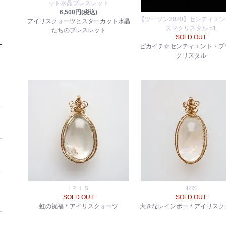
ット水晶ブレスレット
6,500円(税込)
【ツーソン2020】センティエ
アイリスクォーツとスターカット水晶
ズマクリスタル 51
たちのブレスレット
SOLD OUT
ピカイチ☆センティエント・プ
クリスタル
I ＲＩＳ
IRIS
SOLD OUT
SOLD OUT
虹の祝福＊アイリスクォーツ
大きなレインボー＊アイリスク