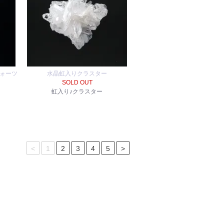
クォーツ
水晶虹入りクラスター
SOLD OUT
虹入り♪クラスター
<
1
2
3
4
5
>