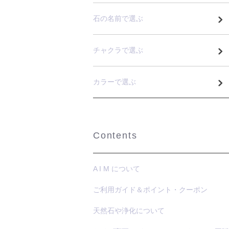
石の名前で選ぶ
チャクラで選ぶ
カラーで選ぶ
Contents
A I M について
ご利用ガイド＆ポイント・クーポン
天然石や浄化について