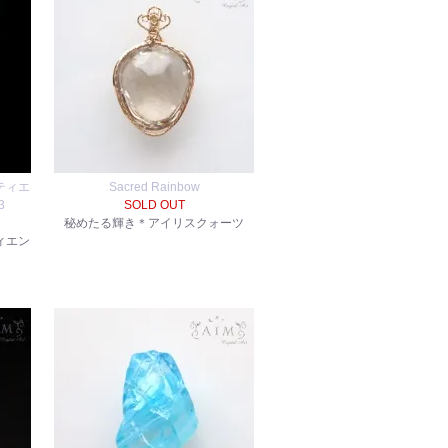
ティエ
Sacred Rainbow
3
SOLD OUT
秘めたる輝き＊アイリスクォーツ
ィエン