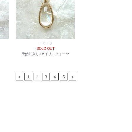
ＩＲＩＳ
SOLD OUT
天然虹入り♪アイリスクォーツ
<
1
2
3
4
5
>