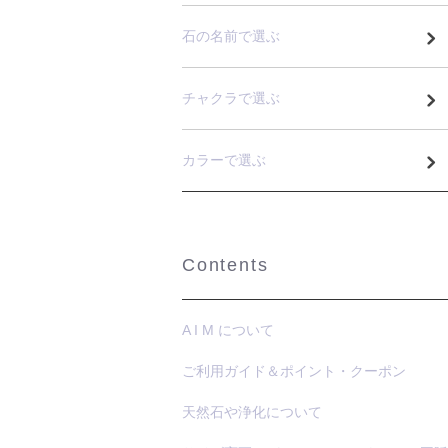
石の名前で選ぶ
チャクラで選ぶ
カラーで選ぶ
Contents
A I M について
ご利用ガイド＆ポイント・クーポン
天然石や浄化について