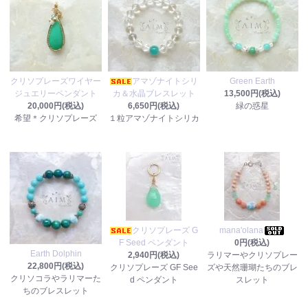
クリソプレーズワイヤー
アマゾナイトシリ
Green Earth
ジュエリーペンダント
カ＆水晶ブレスレット
13,500円(税込)
20,000円(税込)
6,650円(税込)
緑の惑星
希望＊クリソプレーズ
１粒アマゾナイトシリカ
クリソプレーズ G
mana'olana
F Seed ペンダント
0円(税込)
Earth Dolphin
2,940円(税込)
ラリマーやクリソプレー
22,800円(税込)
クリソプレーズ GF See
ズや天然珊瑚たちのブレ
クリソコラやラリマーた
d ペンダント
スレット
ちのブレスレット