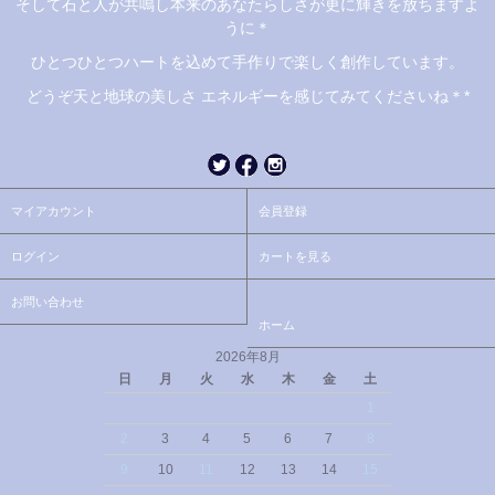
そして石と人が共鳴し本来のあなたらしさが更に輝きを放ちますよ
うに＊
ひとつひとつハートを込めて手作りで楽しく創作しています。
どうぞ天と地球の美しさ エネルギーを感じてみてくださいね＊*
マイアカウント
会員登録
ログイン
カートを見る
お問い合わせ
ホーム
2026年8月
日
月
火
水
木
金
土
1
2
3
4
5
6
7
8
9
10
11
12
13
14
15