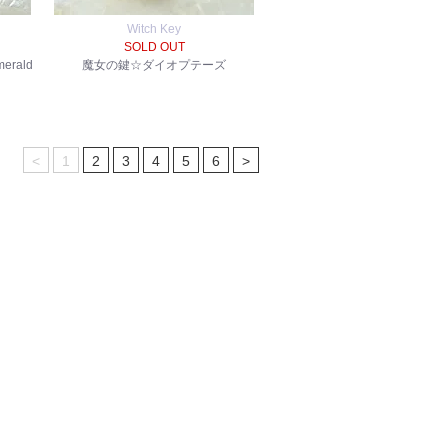
Witch Key
SOLD OUT
rald
魔女の鍵☆ダイオプテーズ
<
1
2
3
4
5
6
>