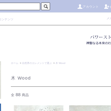
アカウント
メ
コンテンツ
ホーム
>
自然界のエレメントで選ぶ
>
木 Wood
木 Wood
88
全
商品