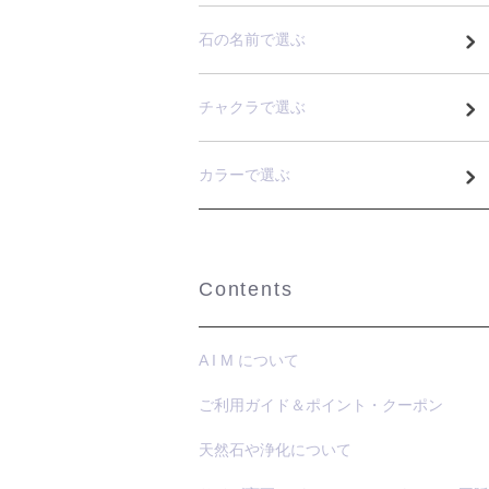
石の名前で選ぶ
チャクラで選ぶ
カラーで選ぶ
Contents
A I M について
ご利用ガイド＆ポイント・クーポン
天然石や浄化について