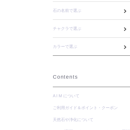
石の名前で選ぶ
チャクラで選ぶ
カラーで選ぶ
Contents
A I M について
ご利用ガイド＆ポイント・クーポン
天然石や浄化について