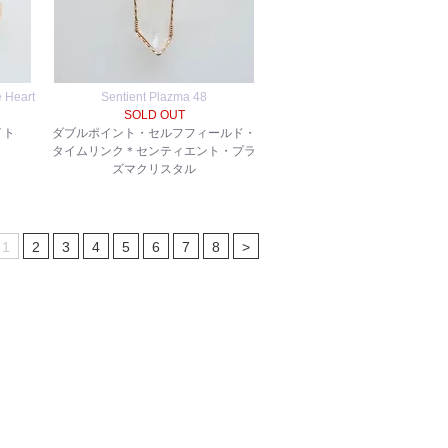
 Heart
Sentient Plazma 48
SOLD OUT
イト
ダブルポイント・セルフフィールド・
タイムリンク＊センティエント・プラ
ズマクリスタル
1
2
3
4
5
6
7
8
>