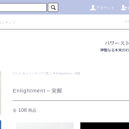
アカウント
メ
コンテンツ
ホーム
>
メインテーマで選ぶ
>
Enlightment～覚醒
Enlightment～覚醒
108
全
商品