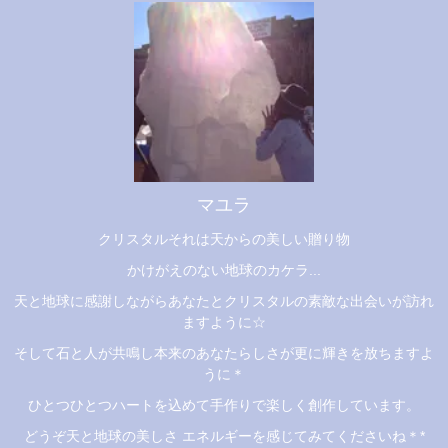
マユラ
クリスタルそれは天からの美しい贈り物
かけがえのない地球のカケラ...
天と地球に感謝しながらあなたとクリスタルの素敵な出会いが訪れ
ますように☆
そして石と人が共鳴し本来のあなたらしさが更に輝きを放ちますよ
うに＊
ひとつひとつハートを込めて手作りで楽しく創作しています。
どうぞ天と地球の美しさ エネルギーを感じてみてくださいね＊*