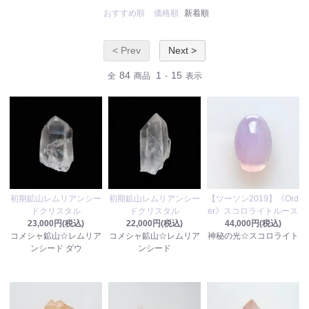
おすすめ順
価格順
新着順
< Prev
Next >
84
1
15
全
商品
-
表示
初期鉱山レムリアンシー
初期鉱山レムリアンシー
【ツーソン2019】《Ord
ドクリスタル
ドクリスタル
er》スコロライトルース
23,000円(税込)
22,000円(税込)
44,000円(税込)
コメシャ鉱山☆レムリア
コメシャ鉱山☆レムリア
神秘の光☆スコロライト
ンシード ダウ
ンシード