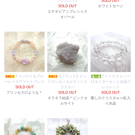
ブレスレット
SOLD OUT
SOLD OUT
ホワイトセージ
エチオピアンプレシャス
オパール
アメジスト＆ブル
【フランス】ピン
アイリスクォーツ
ーレースアゲートブレス
クマンガンカルサイトク
12＆スターカット水晶ブ
SOLD OUT
ラスター
レスレット
プリンセスのような＊
SOLD OUT
SOLD OUT
キラキラ結晶＊ピンクカ
癒しのクリスタル☆虹入
ルサイト
り水晶