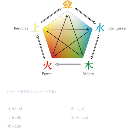
ホーム
>
自然界のエレメントで選ぶ
木 Wood
火 Light
土 Earth
金 Mineral
水 Aqua