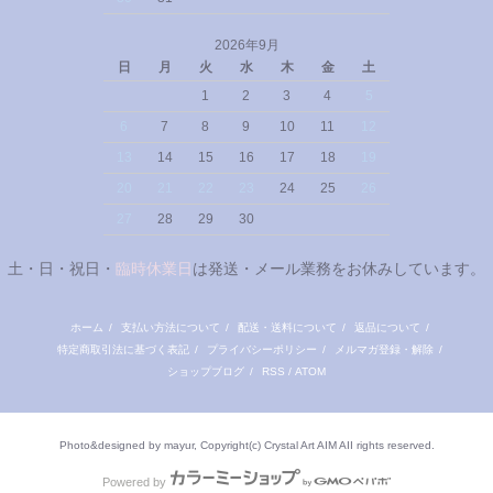
2026年9月
日
月
火
水
木
金
土
1
2
3
4
5
6
7
8
9
10
11
12
13
14
15
16
17
18
19
20
21
22
23
24
25
26
27
28
29
30
土・日・祝日・
臨時休業日
は発送・メール業務をお休みしています。
ホーム
/
支払い方法について
/
配送・送料について
/
返品について
/
特定商取引法に基づく表記
/
プライバシーポリシー
/
メルマガ登録・解除
/
ショップブログ
/
RSS
/
ATOM
Photo&designed by mayur, Copyright(c) Crystal Art AIM AII rights reserved.
Powered by