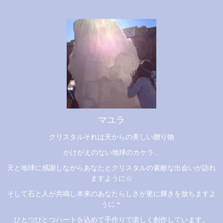
マユラ
クリスタルそれは天からの美しい贈り物
かけがえのない地球のカケラ...
天と地球に感謝しながらあなたとクリスタルの素敵な出会いが訪れ
ますように☆
そして石と人が共鳴し本来のあなたらしさが更に輝きを放ちますよ
うに＊
ひとつひとつハートを込めて手作りで楽しく創作しています。