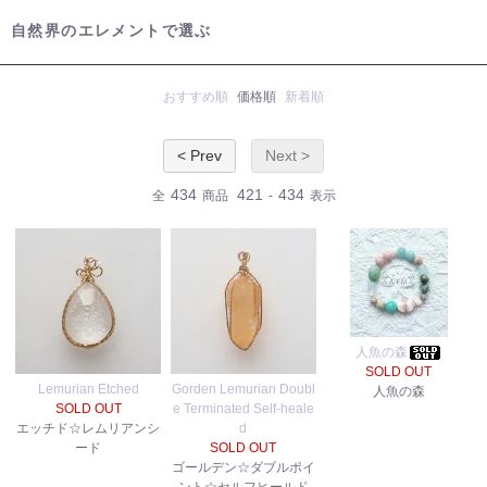
自然界のエレメントで選ぶ
おすすめ順
価格順
新着順
< Prev
Next >
434
421
434
全
商品
-
表示
人魚の森
SOLD OUT
Lemurian Etched
Gorden Lemurian Doubl
人魚の森
SOLD OUT
e Terminated Self-heale
エッチド☆レムリアンシ
d
ード
SOLD OUT
ゴールデン☆ダブルポイ