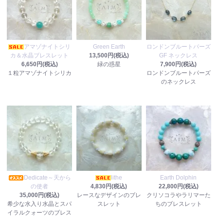
アマゾナイトシリ
Green Earth
ロンドンブルートパーズ
カ＆水晶ブレスレット
13,500円(税込)
GF ネックレス
6,650円(税込)
緑の惑星
7,900円(税込)
１粒アマゾナイトシリカ
ロンドンブルートパーズ
のネックレス
Dedicate～天から
lithe
Earth Dolphin
の使者
4,830円(税込)
22,800円(税込)
35,000円(税込)
レースなデザインのブレ
クリソコラやラリマーた
希少な水入り水晶とスパ
スレット
ちのブレスレット
イラルクォーツのブレス