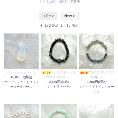
おすすめ順
価格順
新着順
< Prev
Next >
172
1
15
全
商品
-
表示
ウォーターオパール
ケセラストーン＆
アトランティスの
16,000円(税込)
オニキスブレスレット
夜明け 2
ツーソンショーよりウォ
2,730円(税込)
8,260円(税込)
ーターオパール
ケ・セラ・セラ♪
カイヤナイトインクォー
ツ☆