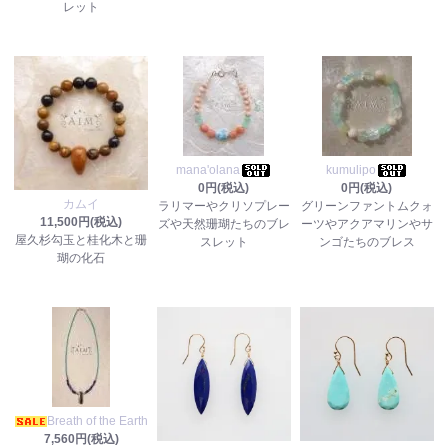
レット
mana'olana
kumulipo
0円(税込)
0円(税込)
カムイ
ラリマーやクリソプレー
グリーンファントムクォ
11,500円(税込)
ズや天然珊瑚たちのブレ
ーツやアクアマリンやサ
屋久杉勾玉と桂化木と珊
スレット
ンゴたちのブレス
瑚の化石
Breath of the Earth
7,560円(税込)