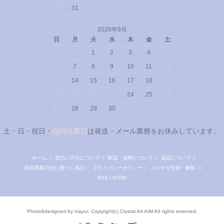
30
31
2026年9月
日
月
火
水
木
金
土
1
2
3
4
5
6
7
8
9
10
11
12
13
14
15
16
17
18
19
20
21
22
23
24
25
26
27
28
29
30
土・日・祝日・
臨時休業日
は発送・メール業務をお休みしています。
ホーム
/
支払い方法について
/
配送・送料について
/
返品について
/
特定商取引法に基づく表記
/
プライバシーポリシー
/
メルマガ登録・解除
/ /
RSS
/
ATOM
Photo&designed by mayur, Copyright(c) Crystal Art AIM AII rights reserved.