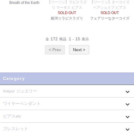
【ツーソン】ラピスラズ
【ツーソン】ターコイズ
Breath of the Earth
リ マーキス ピアス
ペアシェイプ ピアス
SOLD OUT
SOLD OUT
銀河☆ラピスラズリ
フェアリーなターコイズ
172
1
15
全
商品
-
表示
< Prev
Next >
Category
mayur ジュエリー
ワイヤーペンダント
ピアスetc
ブレスレット