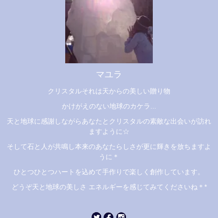
マユラ
クリスタルそれは天からの美しい贈り物
かけがえのない地球のカケラ...
天と地球に感謝しながらあなたとクリスタルの素敵な出会いが訪れ
ますように☆
そして石と人が共鳴し本来のあなたらしさが更に輝きを放ちますよ
うに＊
ひとつひとつハートを込めて手作りで楽しく創作しています。
どうぞ天と地球の美しさ エネルギーを感じてみてくださいね＊*