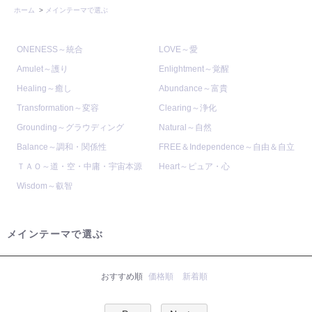
ホーム
>
メインテーマで選ぶ
ONENESS～統合
LOVE～愛
Amulet～護り
Enlightment～覚醒
Healing～癒し
Abundance～富貴
Transformation～変容
Clearing～浄化
Grounding～グラウディング
Natural～自然
Balance～調和・関係性
FREE＆Independence～自由＆自立
ＴＡＯ～道・空・中庸・宇宙本源
Heart～ピュア・心
Wisdom～叡智
メインテーマで選ぶ
おすすめ順
価格順
新着順