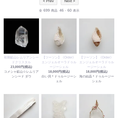
< Prev
Next >
699
46
60
全
商品
-
表示
初期鉱山レムリアンシー
【ツーソン】《Order》
【ツーソン】《Order》
ドクリスタル
エンジェルオーラドゥル
エンジェルオーラドゥル
23,000円(税込)
ージーシェル
ージーシェル
コメシャ鉱山☆レムリア
18,000円(税込)
18,000円(税込)
ンシード ダウ
白い貝＊ドゥルージーシ
海の結晶＊ドゥルージー
ェル
シェル