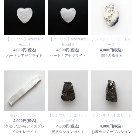
【ツーソン】Azeztulite
【ツーソン】Azeztulite
デンドライトアゲートル
Heart 3
Heart 4
ース
4,000円(税込)
4,000円(税込)
4,000円(税込)
ハート☆アゼツライト
ハート＊アゼツライト
墨絵の風景画
セレナイトワンド
【サンマリー】エリート
【サンマリー】エリート
4,000円(税込)
シュンガイト
シュンガイト
浄化しながらディスプレ
4,000円(税込)
4,000円(税込)
イ☆セレナイト
光沢☆シュンガイト
お薦め☆ノーブルシュン