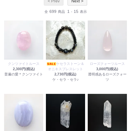
< Prev
Next >
699
1
15
全
商品
-
表示
クンツァイトルース
ケセラストーン＆
ローズクォーツルース
2,300円(税込)
オニキスブレスレット
3,000円(税込)
普遍の愛＊クンツァイト
2,730円(税込)
透明感あるローズクォー
ケ・セラ・セラ♪
ツ