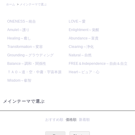
ホーム
>
メインテーマで選ぶ
ONENESS～統合
LOVE～愛
Amulet～護り
Enlightment～覚醒
Healing～癒し
Abundance～富貴
Transformation～変容
Clearing～浄化
Grounding～グラウディング
Natural～自然
Balance～調和・関係性
FREE＆Independence～自由＆自立
ＴＡＯ～道・空・中庸・宇宙本源
Heart～ピュア・心
Wisdom～叡智
メインテーマで選ぶ
おすすめ順
価格順
新着順