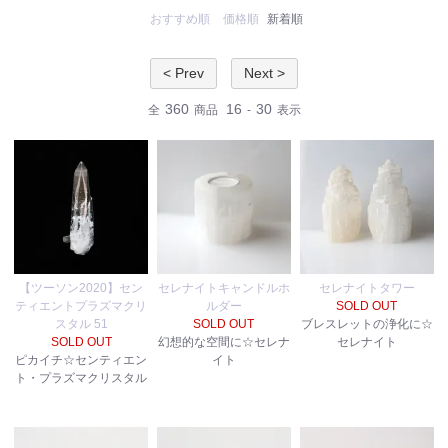
おすすめ順
価格順
新着順
< Prev
Next >
360
16
30
全
商品
-
表示
【ツーソン2020】セン
セレナイトキャンドルホ
セレナイトタワー
ティエントプラズマクリ
ルダー
SOLD OUT
スタル 51
SOLD OUT
ブレスレットの浄化に☆
SOLD OUT
幻想的な空間に☆セレナ
セレナイト
ピカイチ☆センティエン
イト
ト・プラズマクリスタル