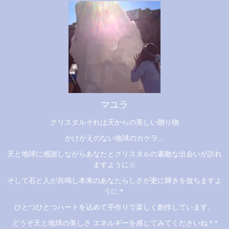
マユラ
クリスタルそれは天からの美しい贈り物
かけがえのない地球のカケラ...
天と地球に感謝しながらあなたとクリスタルの素敵な出会いが訪れ
ますように☆
そして石と人が共鳴し本来のあなたらしさが更に輝きを放ちますよ
うに＊
ひとつひとつハートを込めて手作りで楽しく創作しています。
どうぞ天と地球の美しさ エネルギーを感じてみてくださいね＊*