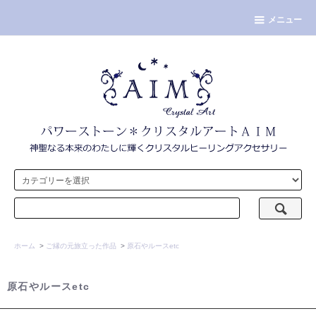
メニュー
ホーム
>
ご縁の元旅立った作品
>
原石やルースetc
原石やルースetc