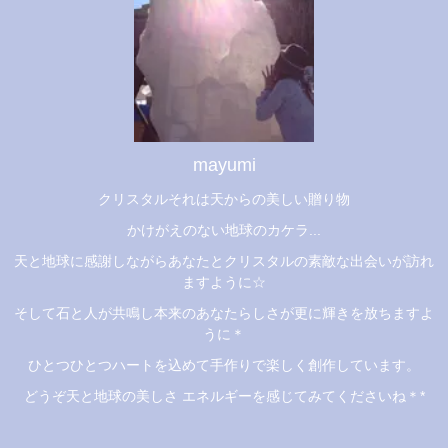
mayumi
クリスタルそれは天からの美しい贈り物
かけがえのない地球のカケラ...
天と地球に感謝しながらあなたとクリスタルの素敵な出会いが訪れ
ますように☆
そして石と人が共鳴し本来のあなたらしさが更に輝きを放ちますよ
うに＊
ひとつひとつハートを込めて手作りで楽しく創作しています。
どうぞ天と地球の美しさ エネルギーを感じてみてくださいね＊*