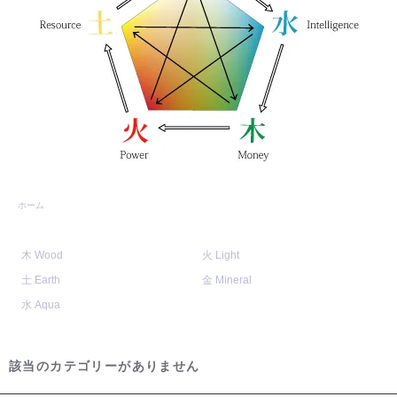
ホーム
木 Wood
火 Light
土 Earth
金 Mineral
水 Aqua
該当のカテゴリーがありません