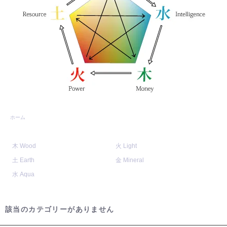
ホーム
木 Wood
火 Light
土 Earth
金 Mineral
水 Aqua
該当のカテゴリーがありません