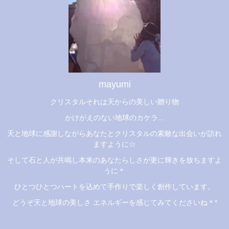
mayumi
クリスタルそれは天からの美しい贈り物
かけがえのない地球のカケラ...
天と地球に感謝しながらあなたとクリスタルの素敵な出会いが訪れ
ますように☆
そして石と人が共鳴し本来のあなたらしさが更に輝きを放ちますよ
うに＊
ひとつひとつハートを込めて手作りで楽しく創作しています。
どうぞ天と地球の美しさ エネルギーを感じてみてくださいね＊*