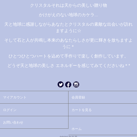
クリスタルそれは天からの美しい贈り物
かけがえのない地球のカケラ...
天と地球に感謝しながらあなたとクリスタルの素敵な出会いが訪れ
ますように☆
そして石と人が共鳴し本来のあなたらしさが更に輝きを放ちますよ
うに＊
ひとつひとつハートを込めて手作りで楽しく創作しています。
どうぞ天と地球の美しさ エネルギーを感じてみてくださいね＊*
マイアカウント
会員登録
ログイン
カートを見る
お問い合わせ
ホーム