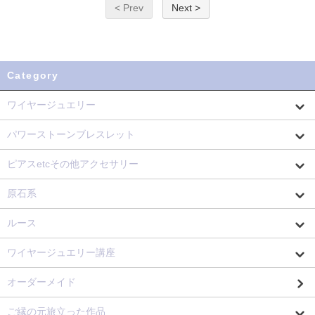
< Prev
Next >
Category
ワイヤージュエリー
パワーストーンブレスレット
ピアスetcその他アクセサリー
原石系
ルース
ワイヤージュエリー講座
オーダーメイド
ご縁の元旅立った作品