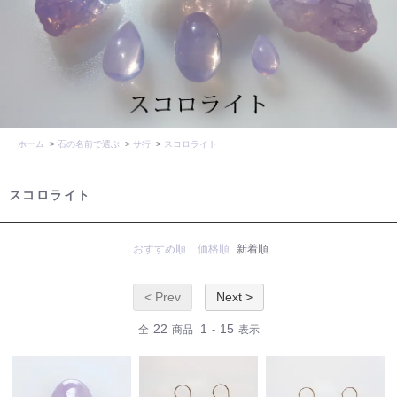
ホーム
>
石の名前で選ぶ
>
サ行
>
スコロライト
スコロライト
おすすめ順
価格順
新着順
< Prev
Next >
22
1
15
全
商品
-
表示