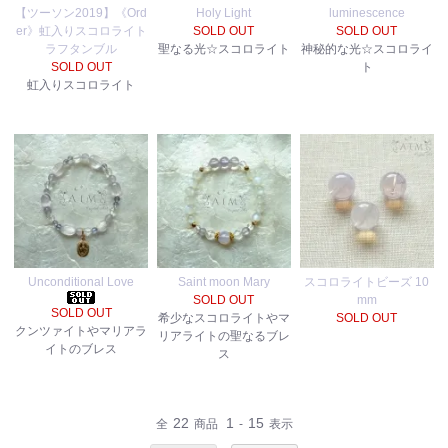
【ツーソン2019】《Ord
Holy Light
luminescence
er》虹入りスコロライト
SOLD OUT
SOLD OUT
ラフタンブル
聖なる光☆スコロライト
神秘的な光☆スコロライ
SOLD OUT
ト
虹入りスコロライト
Unconditional Love
Saint moon Mary
スコロライトビーズ 10
SOLD OUT
mm
SOLD OUT
希少なスコロライトやマ
SOLD OUT
クンツァイトやマリアラ
リアライトの聖なるブレ
イトのブレス
ス
22
1
15
全
商品
-
表示